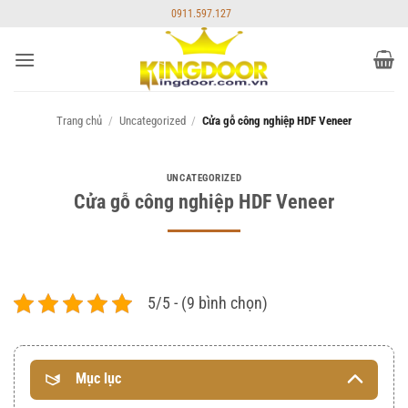
Bỏ
0911.597.127
qua
nội
dung
Trang chủ
/
Uncategorized
/
Cửa gỗ công nghiệp HDF Veneer
UNCATEGORIZED
Cửa gỗ công nghiệp HDF Veneer
5/5 - (9 bình chọn)
Mục lục