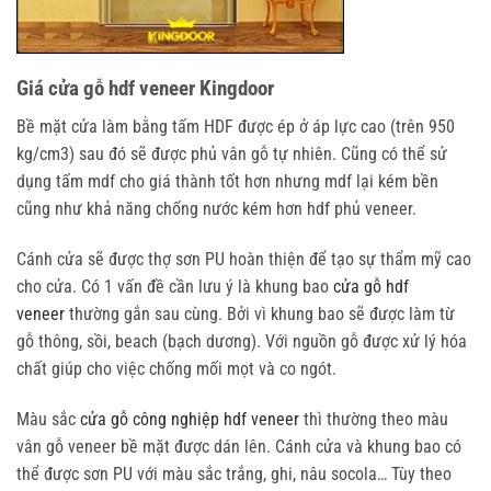
Giá cửa gỗ hdf veneer Kingdoor
Bề mặt cửa làm bằng tấm HDF được ép ở áp lực cao (trên 950
kg/cm3) sau đó sẽ được phủ vân gỗ tự nhiên. Cũng có thể sử
dụng tấm mdf cho giá thành tốt hơn nhưng mdf lại kém bền
cũng như khả năng chống nước kém hơn hdf phủ veneer.
Cánh cửa sẽ được thợ sơn PU hoàn thiện để tạo sự thẩm mỹ cao
cho cửa. Có 1 vấn đề cần lưu ý là khung bao
cửa gỗ hdf
veneer
thường gắn sau cùng. Bởi vì khung bao sẽ được làm từ
gỗ thông, sồi, beach (bạch dương). Với nguồn gỗ được xử lý hóa
chất giúp cho việc chống mối mọt và co ngót.
Màu sắc
cửa gỗ công nghiệp hdf veneer
thì thường theo màu
vân gỗ veneer bề mặt được dán lên. Cánh cửa và khung bao có
thể được sơn PU với màu sắc trắng, ghi, nâu socola… Tùy theo