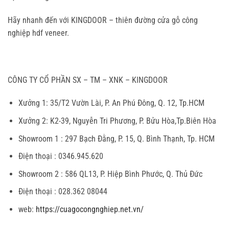
Hãy nhanh đến với KINGDOOR – thiên đường
cửa gỗ công
nghiệp hdf veneer
.
CÔNG TY CỔ PHẦN SX – TM – XNK – KINGDOOR
Xưởng 1:
35/T2 Vườn Lài, P. An Phú Đông, Q. 12, Tp.HCM
Xưởng 2:
K2-39, Nguyễn Tri Phương, P. Bửu Hòa,Tp.Biên Hòa
Showroom 1
: 297 Bạch Đằng, P. 15, Q. Bình Thạnh, Tp. HCM
Điện thoại :
0346.945.620
Showroom 2 :
586 QL13, P. Hiệp Bình Phước, Q. Thủ Đức
Điện thoại :
028.362 08044
web:
https://cuagocongnghiep.net.vn/