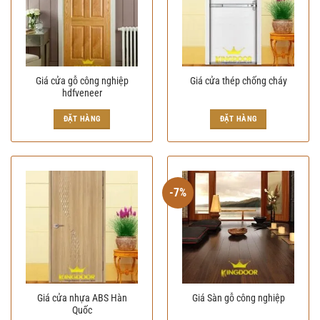
Giá cửa gỗ công nghiệp
Giá cửa thép chống cháy
hdfveneer
Giá
Giá
gốc
hiện
ĐẶT HÀNG
ĐẶT HÀNG
là:
tại
2.340.000₫.
là:
2.280.000₫.
-7%
Giá cửa nhựa ABS Hàn
Giá Sàn gỗ công nghiệp
Quốc