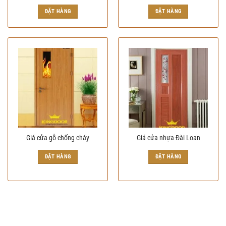
Giá
Giá
gốc
hiện
ĐẶT HÀNG
ĐẶT HÀNG
là:
tại
300.000₫.
là:
280.000₫.
Giá cửa gỗ chống cháy
Giá cửa nhựa Đài Loan
ĐẶT HÀNG
ĐẶT HÀNG