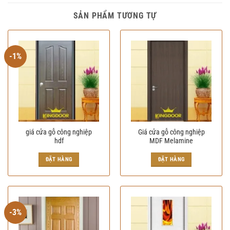
SẢN PHẨM TƯƠNG TỰ
-1%
giá cửa gỗ công nghiệp
Giá cửa gỗ công nghiệp
hdf
MDF Melamine
Giá
Giá
gốc
hiện
ĐẶT HÀNG
ĐẶT HÀNG
là:
tại
1.770.000₫.
là:
1.750.000₫.
-3%