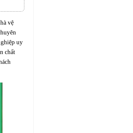
nhà vệ
 chuyên
nghiệp
uy
n chất
khách