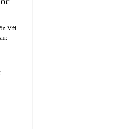
Hóc
ôn Với
au:
u