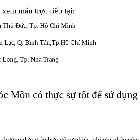
xem mấu trực tiếp tại:
n Thủ Đức, Tp. Hồ Chí Minh
 Lạc, Q. Bình Tân,Tp.Hồ Chí Minh
 Long, Tp. Nha Trang
c Môn có thực sự tốt để sử dụng
ường đơn giản hơn gỗ tự nhiên, chi phí nhân công í