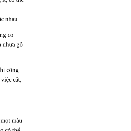
ác nhau
ng co
ửa nhựa gỗ
thi công
việc cắt,
i mọt màu
ao có thể