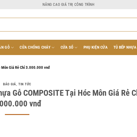
NÂNG CAO GIÁ TRỊ CÔNG TRÌNH
ÂN GỖ
CỬA CHỐNG CHÁY
CỬA SỔ
PHỤ KIỆN CỬA
TỦ BẾP NHỰA
 Môn Giá Rẻ Chỉ 3.000.000 vnđ
BÁO GIÁ
,
TIN TỨC
hựa Gỗ COMPOSITE Tại Hóc Môn Giá Rẻ C
.000.000 vnđ