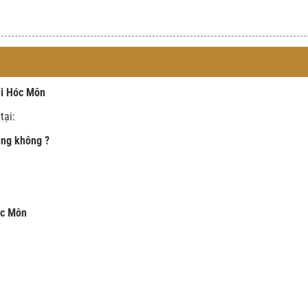
ại Hóc Môn
tại:
ụng không ?
óc Môn