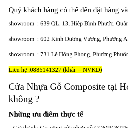
Quý khách hàng có thể đến đặt hàng và 
showroom
: 639 QL. 13, Hiệp Bình Phước, Quậ
showroom
: 602 Kinh Dương Vương, Phường An
showroom
: 731 Lê Hồng Phong, Phường Phước
Liên hệ :
0886141327
(khải – NVKD)
Cửa Nhựa Gỗ Composite tại Hó
không ?
Những ưu điểm thực tế
– Giá thành: Gia công cửa nhựa gỗ COMPOSITE th