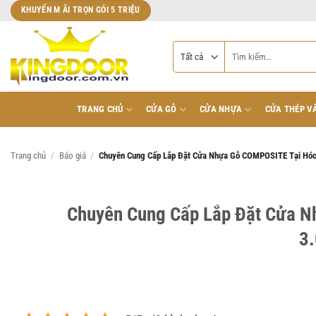
Bỏ
KHUYẾN M ÃI TRỌN GÓI 5 TRIỆU
qua
nội
Tìm
dung
kiếm:
TRANG CHỦ
CỬA GỖ
CỬA NHỰA
CỬA THÉP V
Trang chủ
/
Báo giá
/
Chuyên Cung Cấp Lắp Đặt Cửa Nhựa Gỗ COMPOSITE Tại Hóc
Chuyên Cung Cấp Lắp Đặt Cửa N
3