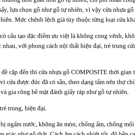
ấy, lựa chọn gỗ như gỗ tự nhiên, vì vậy cửa nhựa gỗ
ên. Mức chênh lệch giá tùy thuộc từng loại cửa kh
cấu tạo đặc điểm ưu việt là không cong vênh, khô
nhau, với phong cách nội thất hiện đại, trẻ trung c
đã đề cập đến thì cửa nhựa gỗ COMPOSITE thời gian 
vì cửa được đúc đã có sẵn, theo dạng tấm nên thợ chỉ 
 và gia công bề mặt đánh giấy ráp như gỗ tự nhiên.
rẻ trung, hiện đại.
g bị ngấm nước, không ăn mòn, chống ẩm, chống mố
m giác như gỗ thật. Cách âm cách nhiệt tốt, độ bền c