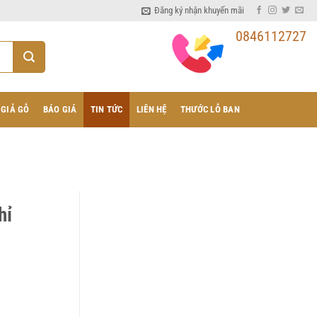
Đăng ký nhận khuyến mãi
0846112727
 GIẢ GỖ
BÁO GIÁ
TIN TỨC
LIÊN HỆ
THƯỚC LỖ BAN
hỉ