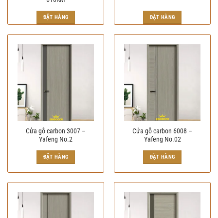
Giá
Giá
gốc
hiện
ĐẶT HÀNG
ĐẶT HÀNG
là:
tại
2.000.000₫.
là:
1.950.000₫.
Cửa gỗ carbon 3007 –
Cửa gỗ carbon 6008 –
Yafeng No.2
Yafeng No.02
ĐẶT HÀNG
ĐẶT HÀNG