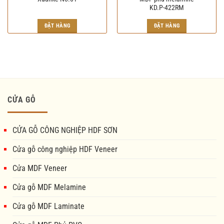
KD.P-422RM
Giá
Giá
gốc
hiện
ĐẶT HÀNG
ĐẶT HÀNG
là:
tại
2.000.000₫.
là:
1.950.000₫.
CỬA GỖ
CỬA GỖ CÔNG NGHIỆP HDF SƠN
Cửa gỗ công nghiệp HDF Veneer
Cửa MDF Veneer
Cửa gỗ MDF Melamine
Cửa gỗ MDF Laminate