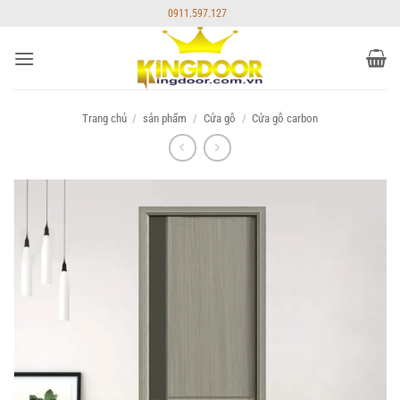
Bỏ
0911.597.127
qua
nội
dung
Trang chủ
/
sản phẩm
/
Cửa gỗ
/
Cửa gỗ carbon