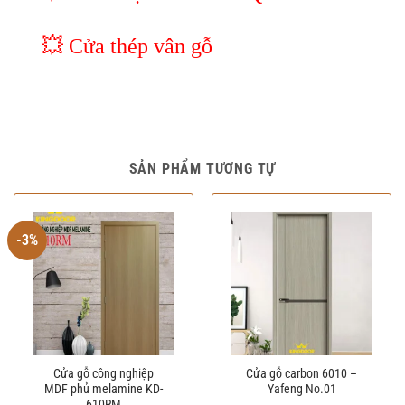
💥
Cửa thép vân gỗ
SẢN PHẨM TƯƠNG TỰ
-3%
Cửa gỗ công nghiệp
Cửa gỗ carbon 6010 –
MDF phủ melamine KD-
Yafeng No.01
610RM