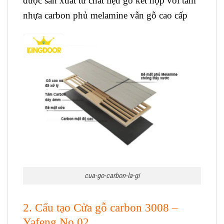
được sản xuất từ chất liệu gỗ kết hợp với tấm
nhựa carbon phủ melamine vẫn gỗ cao cấp
cua-go-carbon-la-gi
2. Cấu tạo Cửa gỗ carbon 3008 –
Yafeng No.02