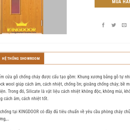
MUA HÀ
HỆ THỐNG SHOWROOM
m cửa gỗ chống cháy được cấu tạo gồm: Khung xương bằng gỗ tự nhiê
ck wool giúp cách âm, cách nhiệt, chống ồn; gioăng chống cháy; bề 
iện. Trong đó, Silicate là vật liệu cách nhiệt không độc, không mùi, kh
g cách âm, cách nhiệt tốt.
chống tại KINGDOOR có đầy đủ tiêu chuẩn về yêu cầu phòng cháy chữa
ợng,…