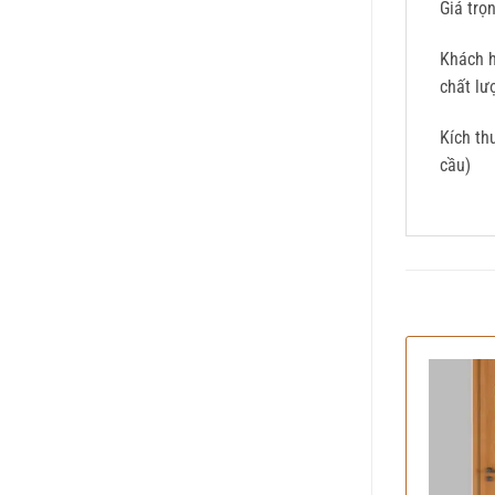
Giá trọ
Khách h
chất lư
Kích th
cầu)