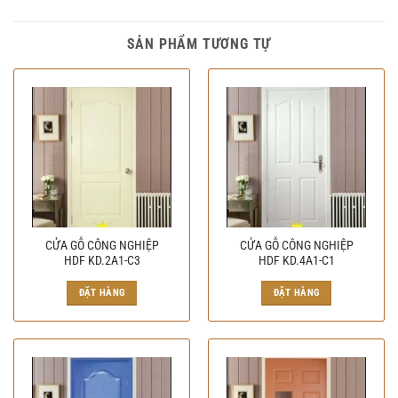
SẢN PHẨM TƯƠNG TỰ
CỬA GỖ CÔNG NGHIỆP
CỬA GỖ CÔNG NGHIỆP
HDF KD.2A1-C3
HDF KD.4A1-C1
ĐẶT HÀNG
ĐẶT HÀNG