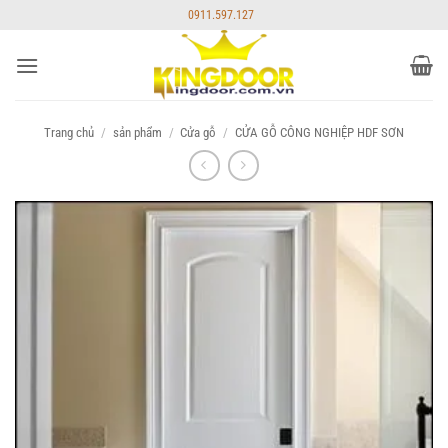
Bỏ
0911.597.127
qua
nội
dung
Trang chủ
/
sản phẩm
/
Cửa gỗ
/
CỬA GỖ CÔNG NGHIỆP HDF SƠN