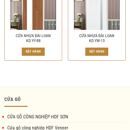
CỬA NHỰA ĐÀI LOAN
CỬA NHỰA ĐÀI LOAN
KD.YY-88
KD.YW-13
ĐẶT HÀNG
ĐẶT HÀNG
CỬA GỖ
CỬA GỖ CÔNG NGHIỆP HDF SƠN
Cửa gỗ công nghiệp HDF Veneer