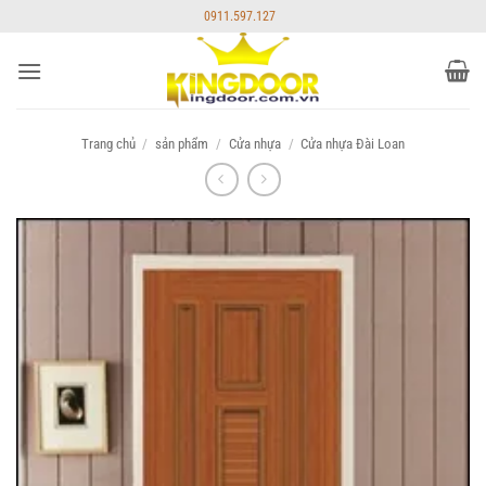
Bỏ
0911.597.127
qua
nội
dung
Trang chủ
/
sản phẩm
/
Cửa nhựa
/
Cửa nhựa Đài Loan