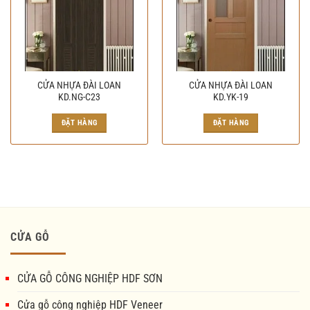
CỬA NHỰA ĐÀI LOAN
CỬA NHỰA ĐÀI LOAN
KD.NG-C23
KD.YK-19
Giá
Giá
gốc
hiện
ĐẶT HÀNG
ĐẶT HÀNG
là:
tại
1.560.000₫.
là:
1.500.000₫.
CỬA GỖ
CỬA GỖ CÔNG NGHIỆP HDF SƠN
Cửa gỗ công nghiệp HDF Veneer