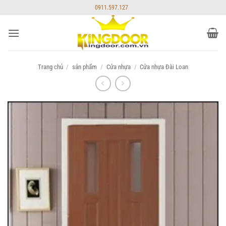
Bỏ
0911.597.127
qua
nội
dung
Trang chủ
/
sản phẩm
/
Cửa nhựa
/
Cửa nhựa Đài Loan