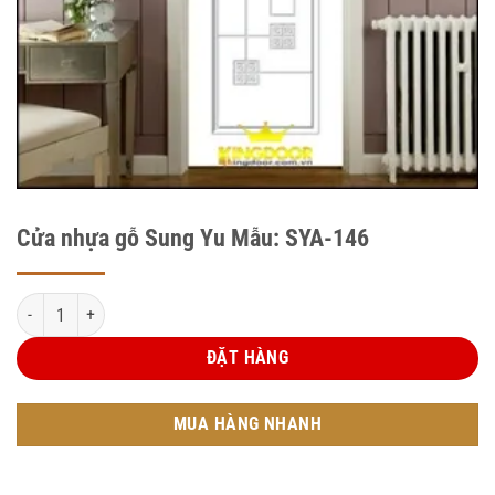
Cửa nhựa gỗ Sung Yu Mẫu: SYA-146
Cửa nhựa gỗ Sung Yu Mẫu: SYA-146 số lượng
ĐẶT HÀNG
MUA HÀNG NHANH