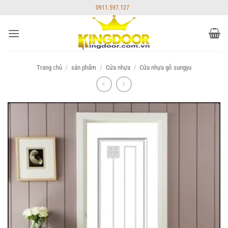
Bỏ
0911.597.127
qua
nội
dung
Trang chủ
/
sản phẩm
/
Cửa nhựa
/
Cửa nhựa gỗ sungyu