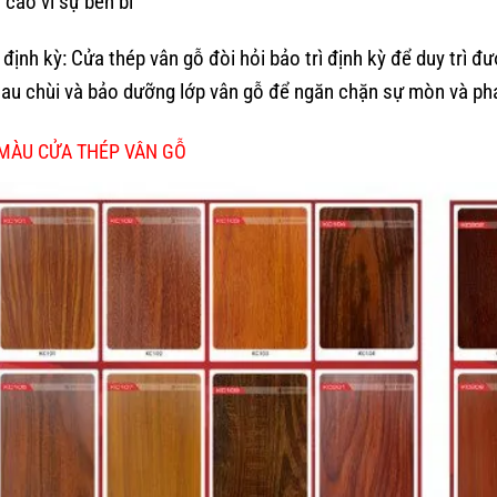
 cao vì sự bền bỉ
ì định kỳ: Cửa thép vân gỗ đòi hỏi bảo trì định kỳ để duy trì
lau chùi và bảo dưỡng lớp vân gỗ để ngăn chặn sự mòn và ph
MÀU CỬA THÉP VÂN GỖ