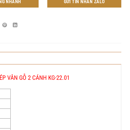
NG NHANH
GỬI TIN NHẮN ZALO
P VÂN GỖ 2 CÁNH KG-22.01