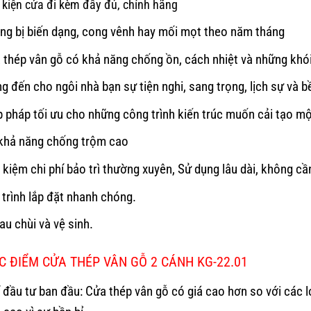
 kiện cửa đi kèm đầy đủ, chính hãng
ng bị biến dạng, cong vênh hay mối mọt theo năm tháng
 thép vân gỗ có khả năng chống ồn, cách nhiệt và những khói
g đến cho ngôi nhà bạn sự tiện nghi, sang trọng, lịch sự và b
p pháp tối ưu cho những công trình kiến trúc muốn cải tạo mộ
khả năng chống trộm cao
t kiệm chi phí bảo trì thường xuyên, Sử dụng lâu dài, không c
 trình lắp đặt nhanh chóng.
au chùi và vệ sinh.
 ĐIỂM CỬA THÉP VÂN GỖ 2 CÁNH KG-22.01
í đầu tư ban đầu: Cửa thép vân gỗ có giá cao hơn so với các 