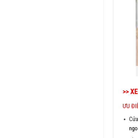
>> X
ƯU ĐI
Cửa
ngo