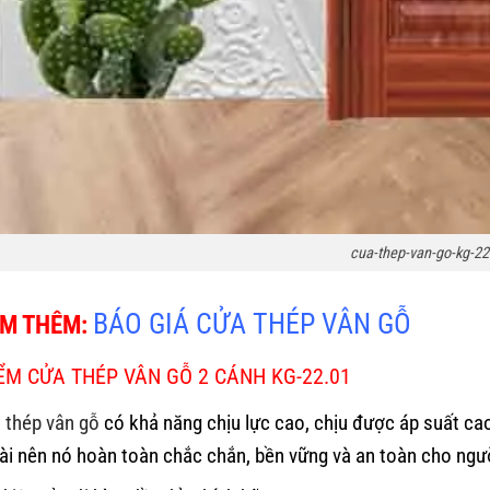
cua-thep-van-go-kg-22
BÁO GIÁ CỬA THÉP VÂN GỖ
EM THÊM:
ỂM CỬA THÉP VÂN GỖ 2 CÁNH KG-22.01
 thép vân gỗ
có khả năng chịu lực cao, chịu được áp suất c
ài nên nó hoàn toàn chắc chắn, bền vững và an toàn cho ngư