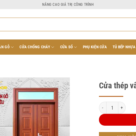
NÂNG CAO GIÁ TRỊ CÔNG TRÌNH
ÂN GỖ
CỬA CHỐNG CHÁY
CỬA SỔ
PHỤ KIỆN CỬA
TỦ BẾP NHỰA
Cửa thép v
Cửa thép vân gỗ 2 c