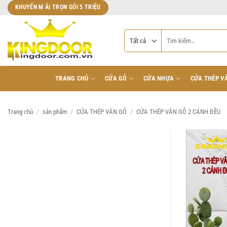
Bỏ
KHUYẾN M ÃI TRỌN GÓI 5 TRIỆU
qua
nội
Tìm
dung
kiếm:
TRANG CHỦ
CỬA GỖ
CỬA NHỰA
CỬA THÉP V
Trang chủ
/
sản phẩm
/
CỬA THÉP VÂN GỖ
/
CỬA THÉP VÂN GỖ 2 CÁNH ĐỀU