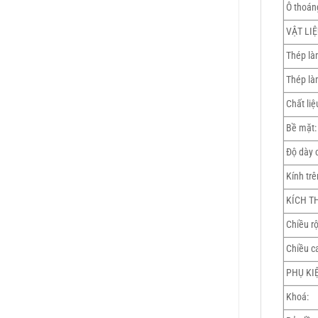
Ô thoán
VẬT LIỆ
Thép là
Thép là
Chất liệ
Bề mặt:
Độ dày 
Kính trê
KÍCH T
Chiều rộ
Chiều c
PHỤ KI
Khoá: