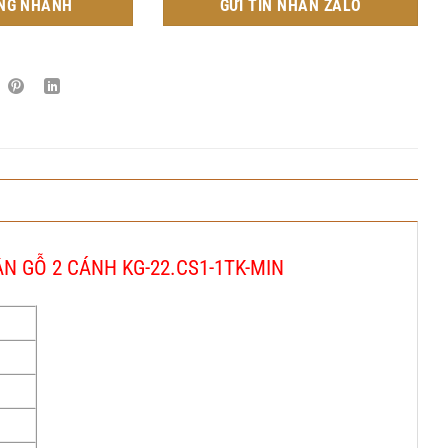
NG NHANH
GỬI TIN NHẮN ZALO
N GỖ 2 CÁNH KG-22.CS1-1TK-MIN