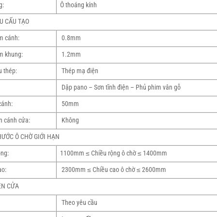
g:
Ô thoáng kính
U CẤU TẠO
m cánh:
0.8mm
m khung:
1.2mm
u thép:
Thép mạ điện
Dập pano – Sơn tĩnh điện – Phủ phim vân gỗ
cánh:
50mm
n cánh cửa:
Không
HƯỚC Ô CHỜ GIỚI HẠN
ng:
1100mm ≤ Chiều rộng ô chờ ≤ 1400mm
ao:
2300mm ≤ Chiều cao ô chờ ≤ 2600mm
ỆN CỬA
Theo yêu cầu