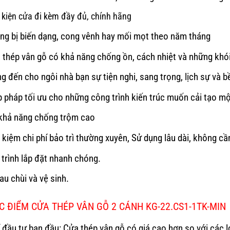
 kiện cửa đi kèm đầy đủ, chính hãng
ng bị biến dạng, cong vênh hay mối mọt theo năm tháng
 thép vân gỗ có khả năng chống ồn, cách nhiệt và những khói
g đến cho ngôi nhà bạn sự tiện nghi, sang trọng, lịch sự và b
p pháp tối ưu cho những công trình kiến trúc muốn cải tạo mộ
khả năng chống trộm cao
t kiệm chi phí bảo trì thường xuyên, Sử dụng lâu dài, không c
 trình lắp đặt nhanh chóng.
au chùi và vệ sinh.
 ĐIỂM CỬA THÉP VÂN GỖ 2 CÁNH KG-22.CS1-1TK-MIN
í đầu tư ban đầu: Cửa thép vân gỗ có giá cao hơn so với các 