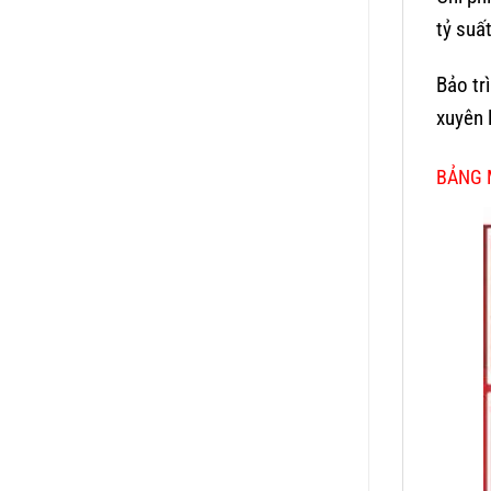
tỷ suất
Bảo tr
xuyên 
BẢNG 