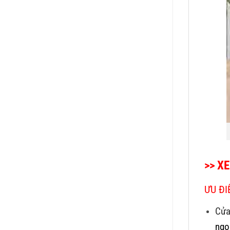
>> X
ƯU ĐI
Cửa
ngo