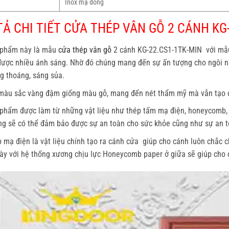
Inox mạ đồng
Ả CHI TIẾT CỬA THÉP VÂN GỖ 2 CÁNH KG
 phẩm này là
mẫu
cửa thép vân gỗ
2 cánh KG-22.CS1-1TK-MIN
với mẫu
được nhiều ánh sáng. Nhờ đó chúng mang đến sự ấn tượng cho ngôi n
g thoáng, sáng sủa.
màu sắc vàng đậm giống màu gỗ, mang đến nét thẩm mỹ mà vẫn tạo đ
phẩm được làm từ những vật liệu như thép tấm mạ điện, honeycomb, s
g sẽ có thể đảm bảo được sự an toàn cho sức khỏe cũng như sự an t
 mạ điện là vật liệu chính tạo ra cánh cửa giúp cho cánh luôn chắc 
ày với hệ thống xương chịu lực Honeycomb paper ở giữa sẽ giúp cho