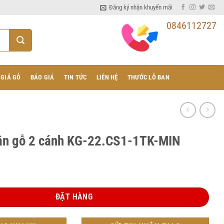
Đăng ký nhận khuyến mãi
0846112727
 GIẢ GỖ
BÁO GIÁ
TIN TỨC
LIÊN HỆ
THƯỚC LỖ BAN
ân gỗ 2 cánh KG-22.CS1-1TK-MIN
ánh KG-22.CS1-1TK-MIN số lượng
ĐẶT HÀNG