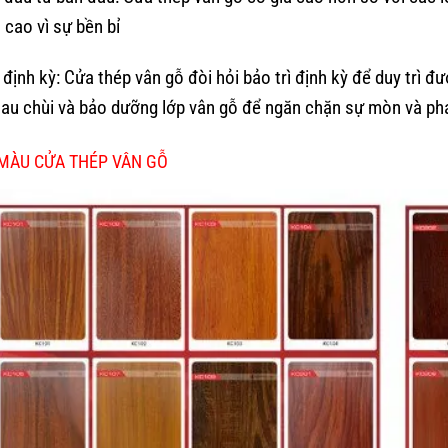
 cao vì sự bền bỉ
ì định kỳ: Cửa thép vân gỗ đòi hỏi bảo trì định kỳ để duy trì
lau chùi và bảo dưỡng lớp vân gỗ để ngăn chặn sự mòn và ph
MÀU CỬA THÉP VÂN GỖ