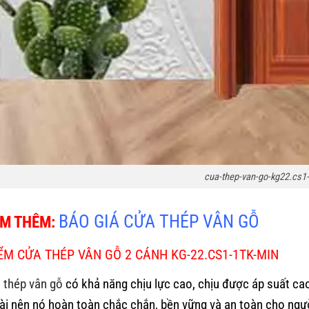
cua-thep-van-go-kg22.cs1-
BÁO GIÁ CỬA THÉP VÂN GỖ
EM THÊM:
ỂM CỬA THÉP VÂN GỖ 2 CÁNH KG-22.CS1-1TK-MIN
 thép vân gỗ
có khả năng chịu lực cao, chịu được áp suất c
ài nên nó hoàn toàn chắc chắn, bền vững và an toàn cho ngư