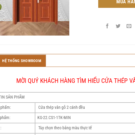
MUA HÀ
HỆ THỐNG SHOWROOM
MỜI QUÝ KHÁCH HÀNG TÌM HIỂU CỬA THÉP VÂ
TIN SẢN PHẨM
 phẩm:
Cửa thép vân gỗ 2 cánh đều
phẩm:
KG-22.CS1-1TK-MIN
:
Tùy chọn theo bảng màu thực tế