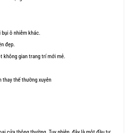
 bụi ô nhiễm khác.
ền đẹp.
t không gian trang trí mới mẻ.
ần thay thế thường xuyên
loại cửa thông thường. Tuy nhiên, đây là một đầu tư