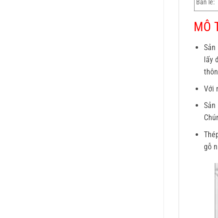
Bản lề:
MÔ T
Sản
lấy 
thôn
Với 
Sản 
Chún
Thép
gỗ n