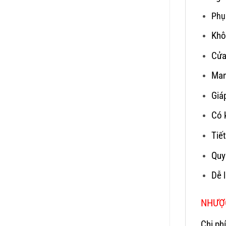
Phụ
Khô
Cửa
Man
Giá
Có 
Tiế
Quy
Dễ l
NHƯỢC
Chi ph