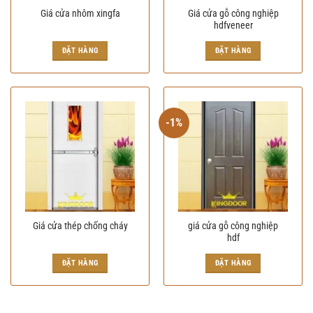
Giá cửa gỗ công nghiệp
Giá cửa nhôm xingfa
hdfveneer
Giá
Giá
Giá
Giá
gốc
hiện
gốc
hiện
ĐẶT HÀNG
ĐẶT HÀNG
là:
tại
là:
tại
2.800.000₫.
là:
2.340.000₫.
là:
2.600.000₫.
2.280.000₫.
-1%
giá cửa gỗ công nghiệp
Giá cửa thép chống cháy
hdf
Giá
Giá
gốc
hiện
ĐẶT HÀNG
ĐẶT HÀNG
là:
tại
1.770.000₫.
là:
1.750.000₫.