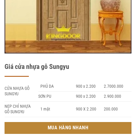
Giá cửa nhựa gỗ Sungyu
PHỦ DA
900 x 2.200
2.7000.000
CỬA NHỰA GỖ
SUNGYU
SƠN PU
900 x 2.200
2.900.000
NẸP CHỈ NHỰA
1 mặt
900 X 2.200
200.000
GỖ SUNGYU
MUA HÀNG NHANH