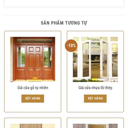
SẢN PHẨM TƯƠNG TỰ
-10%
Giá cửa gỗ tự nhiên
Giá cửa nhựa lõi thép
Giá
Giá
gốc
hiện
ĐẶT HÀNG
ĐẶT HÀNG
là:
tại
2.000.000₫.
là:
1.800.000₫.