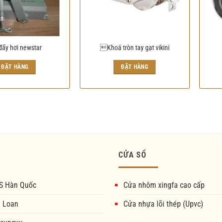
đẩy hơi newstar
Khoá tròn tay gạt vikini
ĐẶT HÀNG
ĐẶT HÀNG
CỬA SỔ
S Hàn Quốc
Cửa nhôm xingfa cao cấp
i Loan
Cửa nhựa lõi thép (Upvc)