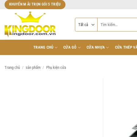
Bỏ
KHUYẾN M ÃI TRỌN GÓI 5 TRIỆU
qua
nội
Tìm
dung
kiếm:
TRANG CHỦ
CỬA GỖ
CỬA NHỰA
CỬA THÉP V
Trang chủ
/
sản phẩm
/
Phụ kiện cửa