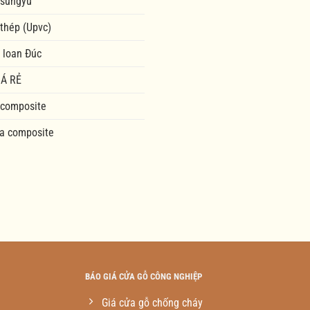
 sungyu
 thép (Upvc)
 loan Đúc
Á RẺ
 composite
a composite
BÁO GIÁ CỬA GỖ CÔNG NGHIỆP
Giá cửa gỗ chống cháy