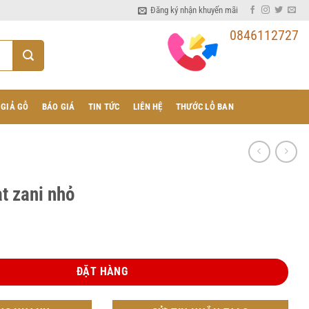
Đăng ký nhận khuyến mãi
0846112727
 GIẢ GỖ
BÁO GIÁ
TIN TỨC
LIÊN HỆ
THƯỚC LỖ BAN
t zani nhỏ
 số lượng
ĐẶT HÀNG