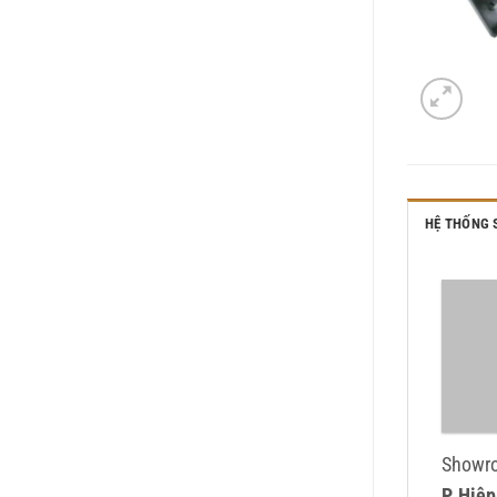
HỆ THỐNG
Showr
P. Hiệ