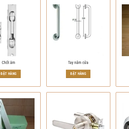
Chốt âm
Tay nắm cửa
ĐẶT HÀNG
ĐẶT HÀNG