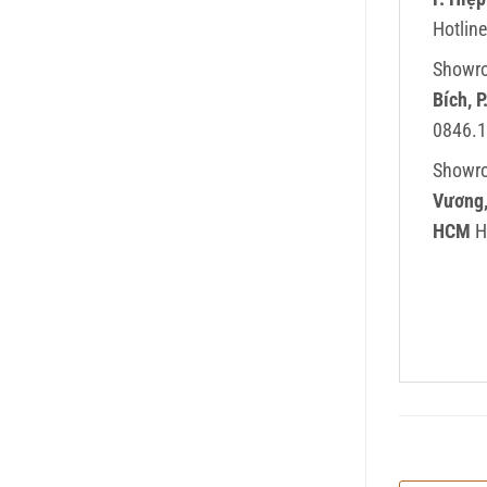
Hotline
Showr
Bích, 
0846.1
Showro
Vương, 
HCM
H