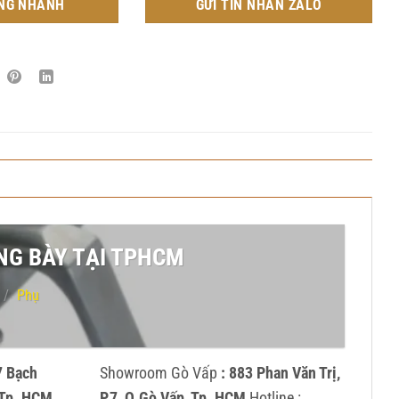
NG NHANH
GỬI TIN NHẮN ZALO
G BÀY TẠI TPHCM
/
Phụ
7 Bạch
Showroom Gò Vấp
: 883 Phan Văn Trị,
, Tp. HCM
P.7, Q.Gò Vấp, Tp. HCM
Hotline :