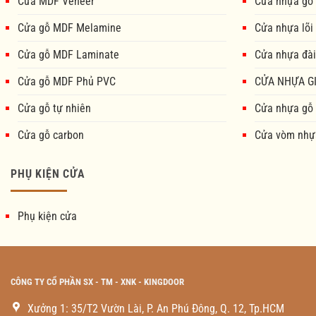
Cửa MDF Veneer
Cửa nhựa gỗ
Cửa gỗ MDF Melamine
Cửa nhựa lõi
Cửa gỗ MDF Laminate
Cửa nhựa đài
Cửa gỗ MDF Phủ PVC
CỬA NHỰA GI
Cửa gỗ tự nhiên
Cửa nhựa gỗ
Cửa gỗ carbon
Cửa vòm nhự
PHỤ KIỆN CỬA
Phụ kiện cửa
CÔNG TY CỔ PHẦN SX - TM - XNK - KINGDOOR
Xưởng 1: 35/T2 Vườn Lài, P. An Phú Đông, Q. 12, Tp.HCM