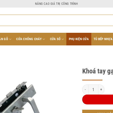
NÂNG CAO GIÁ TRỊ CÔNG TRÌNH
ÂN GỖ
CỬA CHỐNG CHÁY
CỬA SỔ
PHỤ KIỆN CỬA
TỦ BẾP NHỰA
Khoá tay gạ
Khoá tay gạt zani nhỏ