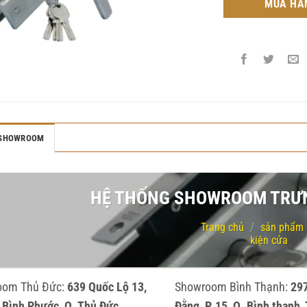
MUA HÀ
 SHOWROOM
HỆ THỐNG SHOWROOM TRƯN
Trang chủ
/
sản phẩm
kiện cửa
oom Thủ Đức:
639 Quốc Lộ 13,
Showroom Bình Thạnh:
29
p Bình Phước, Q. Thủ Đức
Đằng, P. 15, Q. Bình thạnh