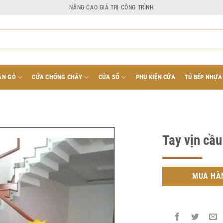
NÂNG CAO GIÁ TRỊ CÔNG TRÌNH
ÂN GỖ
CỬA CHỐNG CHÁY
CỬA SỔ
PHỤ KIỆN CỬA
TỦ BẾP NHỰA
Tay vịn cầu
MUA HÀ