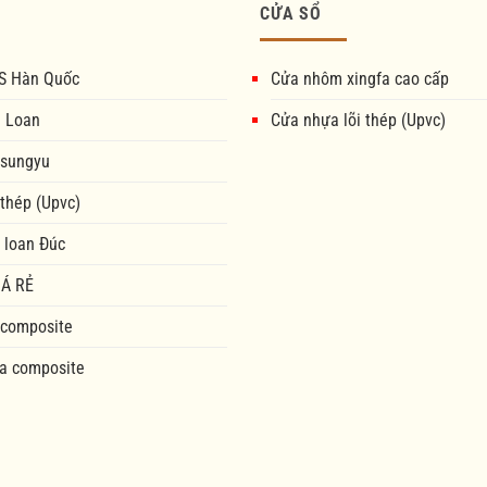
CỬA SỔ
S Hàn Quốc
Cửa nhôm xingfa cao cấp
i Loan
Cửa nhựa lõi thép (Upvc)
 sungyu
 thép (Upvc)
 loan Đúc
Á RẺ
 composite
a composite