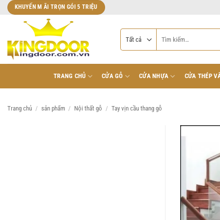
Bỏ
KHUYẾN M ÃI TRỌN GÓI 5 TRIỆU
qua
nội
Tìm
dung
kiếm:
TRANG CHỦ
CỬA GỖ
CỬA NHỰA
CỬA THÉP V
Trang chủ
/
sản phẩm
/
Nội thất gỗ
/
Tay vịn cầu thang gỗ