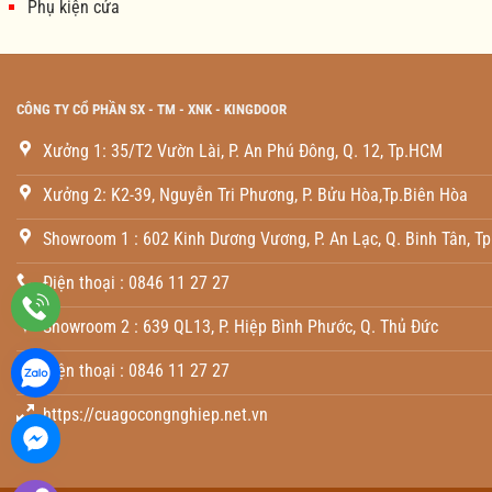
Phụ kiện cửa
CÔNG TY CỔ PHẦN SX - TM - XNK - KINGDOOR
Xưởng 1: 35/T2 Vườn Lài, P. An Phú Đông, Q. 12, Tp.HCM
Xưởng 2: K2-39, Nguyễn Tri Phương, P. Bửu Hòa,Tp.Biên Hòa
Showroom 1 : 602 Kinh Dương Vương, P. An Lạc, Q. Binh Tân, T
Điện thoại : 0846 11 27 27
Showroom 2 : 639 QL13, P. Hiệp Bình Phước, Q. Thủ Đức
Điện thoại : 0846 11 27 27
https://cuagocongnghiep.net.vn