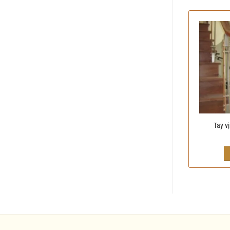
Tay v