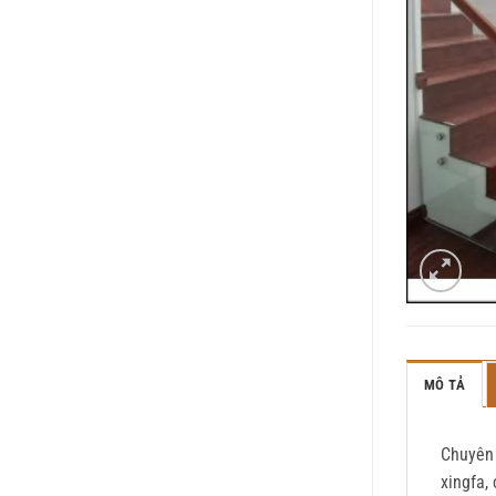
MÔ TẢ
Chuyên 
xingfa,