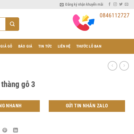
Đăng ký nhận khuyến mãi
0846112727
 GIẢ GỖ
BÁO GIÁ
TIN TỨC
LIÊN HỆ
THƯỚC LỖ BAN
 thàng gỗ 3
NG NHANH
GỬI TIN NHẮN ZALO