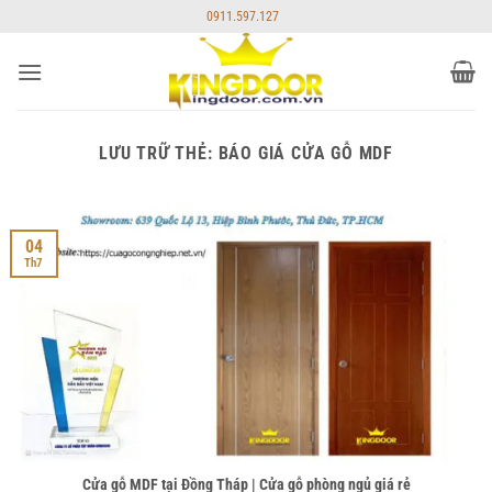
Bỏ
0911.597.127
qua
nội
dung
LƯU TRỮ THẺ:
BÁO GIÁ CỬA GỖ MDF
04
Th7
Cửa gỗ MDF tại Đồng Tháp | Cửa gỗ phòng ngủ giá rẻ