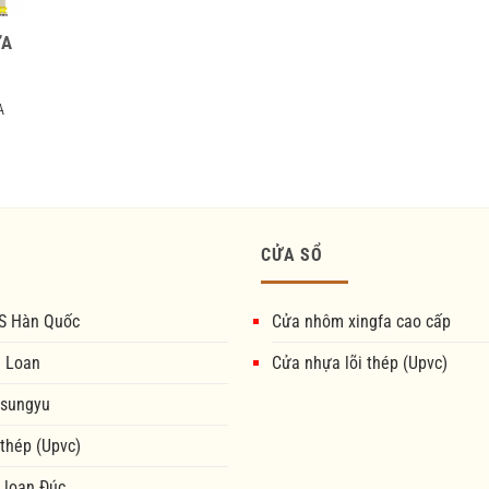
ỰA
A
CỬA SỔ
S Hàn Quốc
Cửa nhôm xingfa cao cấp
i Loan
Cửa nhựa lõi thép (Upvc)
 sungyu
 thép (Upvc)
 loan Đúc