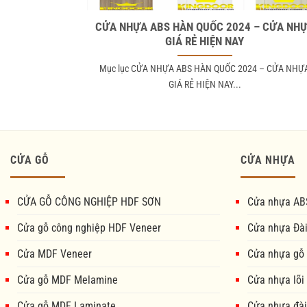
CỬA NHỰA ABS HÀN QUỐC 2024 – CỬA NH
GIÁ RẺ HIỆN NAY
Mục lục CỬA NHỰA ABS HÀN QUỐC 2024 – CỬA NHỰ
GIÁ RẺ HIỆN NAY...
CỬA GỖ
CỬA NHỰA
CỬA GỖ CÔNG NGHIỆP HDF SƠN
Cửa nhựa AB
Cửa gỗ công nghiệp HDF Veneer
Cửa nhựa Đà
Cửa MDF Veneer
Cửa nhựa gỗ
Cửa gỗ MDF Melamine
Cửa nhựa lõi
Cửa gỗ MDF Laminate
Cửa nhựa đài