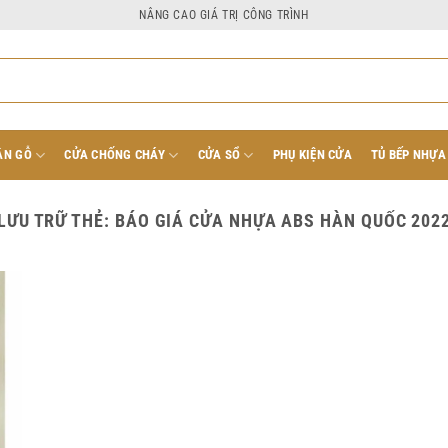
NÂNG CAO GIÁ TRỊ CÔNG TRÌNH
ÂN GỖ
CỬA CHỐNG CHÁY
CỬA SỔ
PHỤ KIỆN CỬA
TỦ BẾP NHỰA
LƯU TRỮ THẺ:
BÁO GIÁ CỬA NHỰA ABS HÀN QUỐC 202