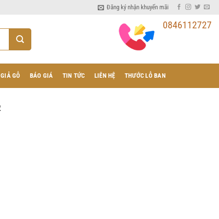
Đăng ký nhận khuyến mãi
0846112727
 GIẢ GỖ
BÁO GIÁ
TIN TỨC
LIÊN HỆ
THƯỚC LỖ BAN
2