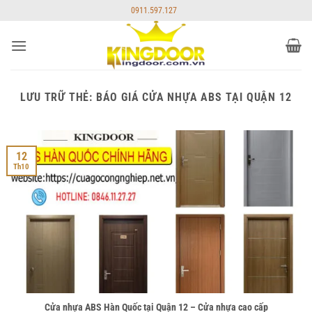
Bỏ
0911.597.127
qua
nội
dung
LƯU TRỮ THẺ:
BÁO GIÁ CỬA NHỰA ABS TẠI QUẬN 12
12
Th10
Cửa nhựa ABS Hàn Quốc tại Quận 12 – Cửa nhựa cao cấp