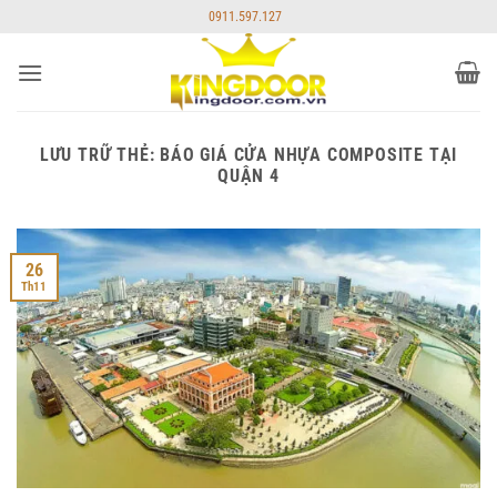
Bỏ
0911.597.127
qua
nội
dung
LƯU TRỮ THẺ:
BÁO GIÁ CỬA NHỰA COMPOSITE TẠI
QUẬN 4
26
Th11