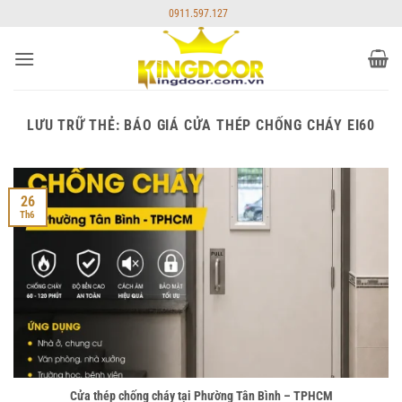
Bỏ
0911.597.127
qua
nội
dung
LƯU TRỮ THẺ:
BÁO GIÁ CỬA THÉP CHỐNG CHÁY EI60
26
Th6
Cửa thép chống cháy tại Phường Tân Bình – TPHCM