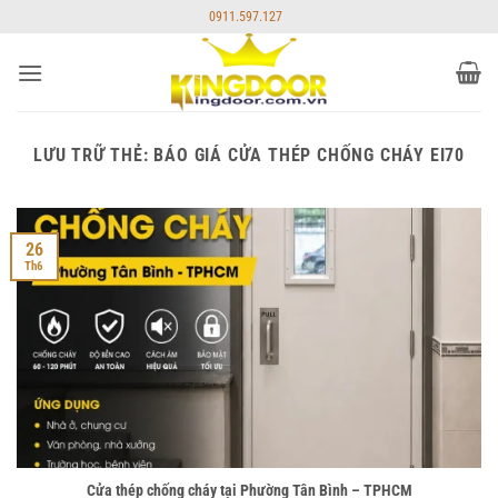
Bỏ
0911.597.127
qua
nội
dung
LƯU TRỮ THẺ:
BÁO GIÁ CỬA THÉP CHỐNG CHÁY EI70
26
Th6
Cửa thép chống cháy tại Phường Tân Bình – TPHCM