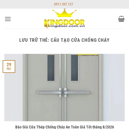
Bỏ
0911.597.127
qua
nội
dung
LƯU TRỮ THẺ:
CẤU TẠO CỬA CHỐNG CHÁY
29
Th7
Báo Giá Cửa Thép Chống Cháy An Toàn Giá Tốt tháng 8/2026