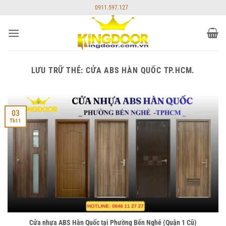
Bỏ
0911.597.127
qua
nội
dung
LƯU TRỮ THẺ:
CỬA ABS HÀN QUỐC TP.HCM.
03
Th11
Cửa nhựa ABS Hàn Quốc tại Phường Bến Nghé (Quận 1 Cũ)