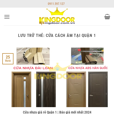
Bỏ
0911.597.127
qua
nội
dung
LƯU TRỮ THẺ:
CỬA CÁCH ÂM TẠI QUẬN 1
25
Th10
Cửa nhựa giá rẻ Quận 1 | Báo giá mới nhất 2024