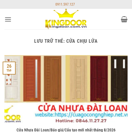
Bỏ
0911.597.127
qua
nội
dung
LƯU TRỮ THẺ:
CỬA CHỊU LỬA
26
Th9
Cửa Nhựa Đài Loan/Báo giá/Cấu tạo mới nhất tháng 8/2026