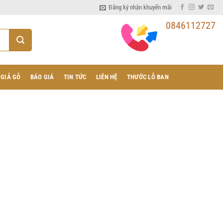
Đăng ký nhận khuyến mãi
0846112727
 GIẢ GỖ
BÁO GIÁ
TIN TỨC
LIÊN HỆ
THƯỚC LỖ BAN