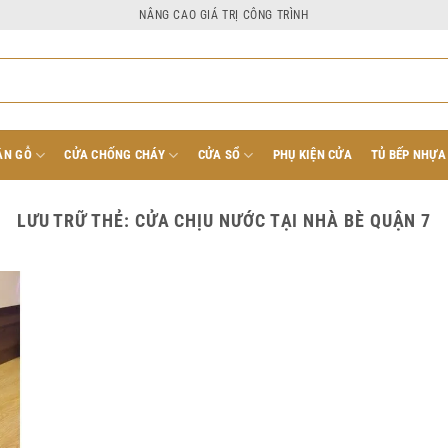
NÂNG CAO GIÁ TRỊ CÔNG TRÌNH
ÂN GỖ
CỬA CHỐNG CHÁY
CỬA SỔ
PHỤ KIỆN CỬA
TỦ BẾP NHỰA
LƯU TRỮ THẺ:
CỬA CHỊU NƯỚC TẠI NHÀ BÈ QUẬN 7