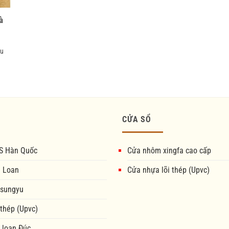
à
êu
CỬA SỔ
S Hàn Quốc
Cửa nhôm xingfa cao cấp
i Loan
Cửa nhựa lõi thép (Upvc)
 sungyu
 thép (Upvc)
 loan Đúc