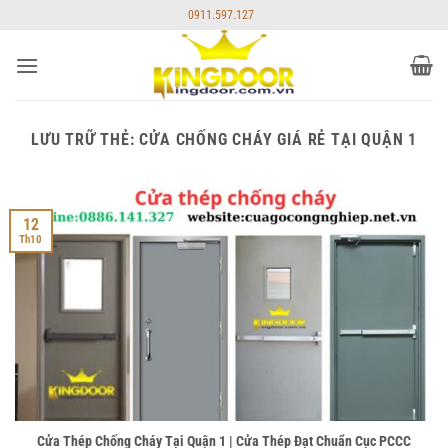
Bỏ
0911.597.127
qua
nội
dung
LƯU TRỮ THẺ:
CỬA CHỐNG CHÁY GIÁ RẺ TẠI QUẬN 1
12
Th10
Cửa Thép Chống Cháy Tại Quận 1 | Cửa Thép Đạt Chuẩn Cục PCCC