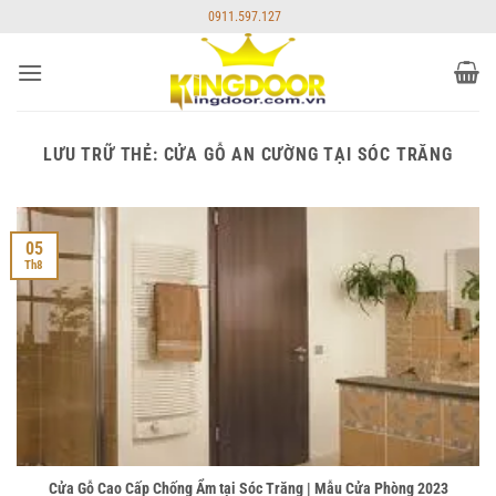
Bỏ
0911.597.127
qua
nội
dung
LƯU TRỮ THẺ:
CỬA GỖ AN CƯỜNG TẠI SÓC TRĂNG
05
Th8
Cửa Gỗ Cao Cấp Chống Ẩm tại Sóc Trăng | Mẫu Cửa Phòng 2023