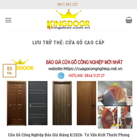
Bỏ
0911.597.127
qua
nội
dung
LƯU TRỮ THẺ:
CỬA GỖ CAO CẤP
03
Th6
Cửa Gỗ Công Nghiệp Báo Giá tháng 8/2026- Tư Vấn Kích Thước Phong