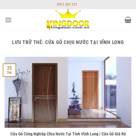
Bỏ
0911.597.127
qua
nội
dung
LƯU TRỮ THẺ:
CỬA GỖ CHỊU NƯỚC TẠI VĨNH LONG
25
Th8
Cửa Gỗ Công Nghiệp Chịu Nước Tại Tỉnh Vĩnh Long | Cửa Gỗ Giá Rẻ