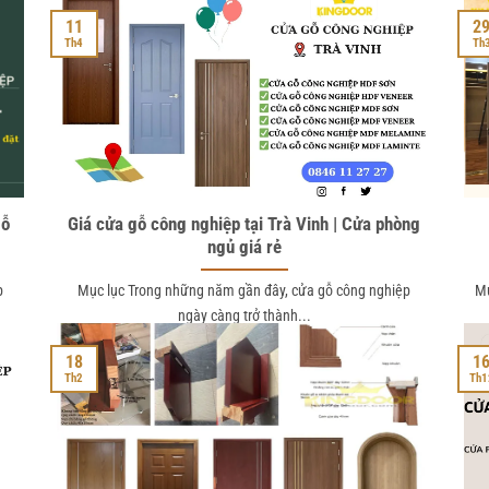
11
2
Th4
Th
gỗ
Giá cửa gỗ công nghiệp tại Trà Vinh | Cửa phòng
ngủ giá rẻ
p
Mục lục Trong những năm gần đây, cửa gỗ công nghiệp
Mụ
ngày càng trở thành...
18
1
Th2
Th1