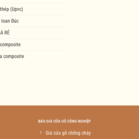
 thép (Upvc)
 loan Đúc
Á RẺ
 composite
a composite
BÁO GIÁ CỬA GỖ CÔNG NGHIỆP
Giá cửa gỗ chống cháy