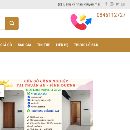
Đăng ký nhận khuyến mãi
0846112727
 GIẢ GỖ
BÁO GIÁ
TIN TỨC
LIÊN HỆ
THƯỚC LỖ BAN
3
0