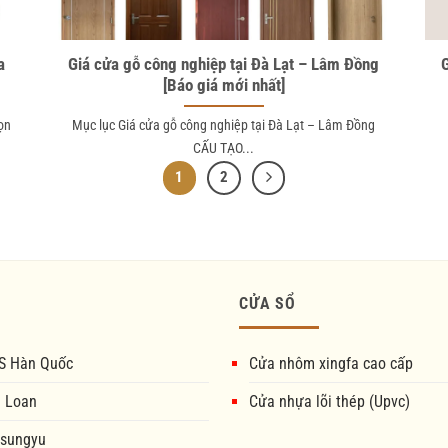
a
Giá cửa gỗ công nghiệp tại Đà Lạt – Lâm Đồng
[Báo giá mới nhất]
ọn
Mục lục Giá cửa gỗ công nghiệp tại Đà Lạt – Lâm Đồng
CẤU TẠO...
1
2
CỬA SỔ
S Hàn Quốc
Cửa nhôm xingfa cao cấp
i Loan
Cửa nhựa lõi thép (Upvc)
 sungyu