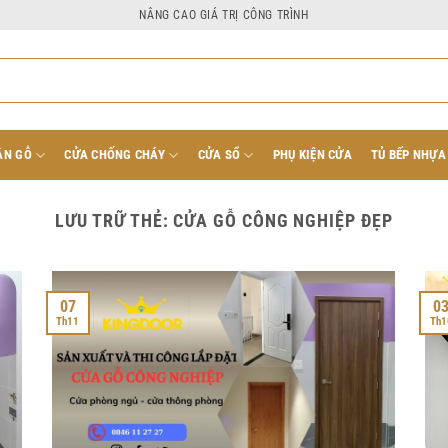
NÂNG CAO GIÁ TRỊ CÔNG TRÌNH
ÂN GỖ
CỬA CHỐNG CHÁY
CỬA SỔ
PHỤ KIỆN CỬA
TỦ BẾP NHỰA
LƯU TRỮ THẺ:
CỬA GỖ CÔNG NGHIỆP ĐẸP
07
0
Th11
Th1