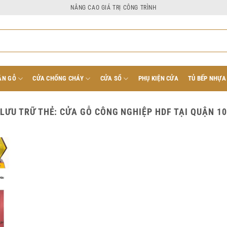
NÂNG CAO GIÁ TRỊ CÔNG TRÌNH
ÂN GỖ
CỬA CHỐNG CHÁY
CỬA SỔ
PHỤ KIỆN CỬA
TỦ BẾP NHỰA
LƯU TRỮ THẺ:
CỬA GỖ CÔNG NGHIỆP HDF TẠI QUẬN 10