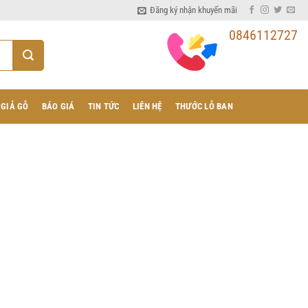
Đăng ký nhận khuyến mãi
0846112727
 GIẢ GỖ
BÁO GIÁ
TIN TỨC
LIÊN HỆ
THƯỚC LỖ BAN