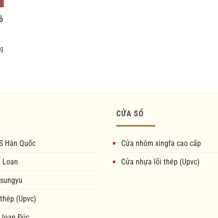
ỗ
ng
CỬA SỔ
S Hàn Quốc
Cửa nhôm xingfa cao cấp
i Loan
Cửa nhựa lõi thép (Upvc)
 sungyu
 thép (Upvc)
 loan Đúc