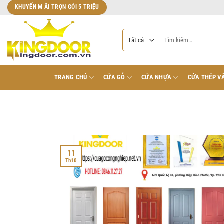
Bỏ
KHUYẾN M ÃI TRỌN GÓI 5 TRIỆU
qua
nội
Tìm
dung
kiếm:
TRANG CHỦ
CỬA GỖ
CỬA NHỰA
CỬA THÉP V
11
Th10