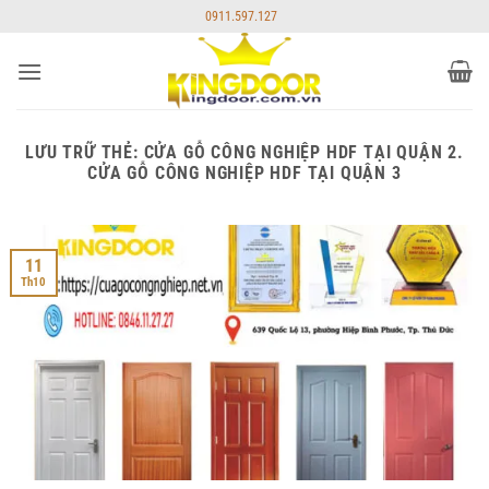
Bỏ
0911.597.127
qua
nội
dung
LƯU TRỮ THẺ:
CỬA GỖ CÔNG NGHIỆP HDF TẠI QUẬN 2.
CỬA GỖ CÔNG NGHIỆP HDF TẠI QUẬN 3
11
Th10