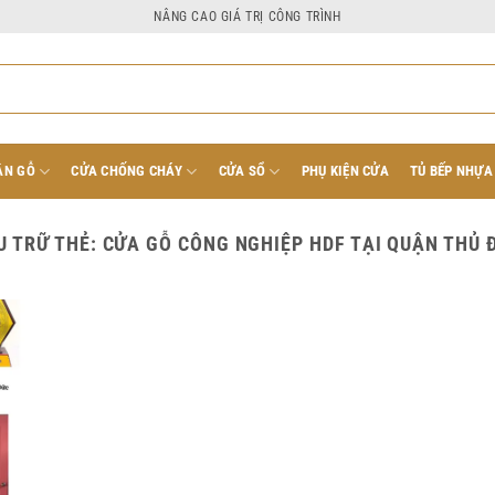
NÂNG CAO GIÁ TRỊ CÔNG TRÌNH
ÂN GỖ
CỬA CHỐNG CHÁY
CỬA SỔ
PHỤ KIỆN CỬA
TỦ BẾP NHỰA
U TRỮ THẺ:
CỬA GỖ CÔNG NGHIỆP HDF TẠI QUẬN THỦ 