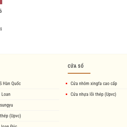
ỗ
ng
CỬA SỔ
S Hàn Quốc
Cửa nhôm xingfa cao cấp
i Loan
Cửa nhựa lõi thép (Upvc)
 sungyu
 thép (Upvc)
 loan Đúc