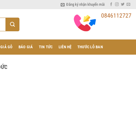
Đăng ký nhận khuyến mãi
0846112727
 GIẢ GỖ
BÁO GIÁ
TIN TỨC
LIÊN HỆ
THƯỚC LỖ BAN
ĐỨC