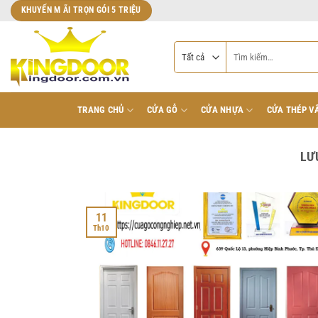
Bỏ
KHUYẾN M ÃI TRỌN GÓI 5 TRIỆU
qua
nội
Tìm
dung
kiếm:
TRANG CHỦ
CỬA GỖ
CỬA NHỰA
CỬA THÉP V
LƯ
11
Th10