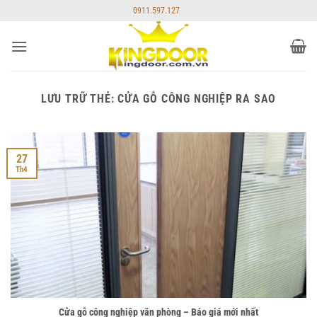
Bỏ
0911.597.127
qua
nội
dung
LƯU TRỮ THẺ:
CỬA GỖ CÔNG NGHIỆP RA SAO
27
Th4
Cửa gỗ công nghiệp văn phòng – Báo giá mới nhất