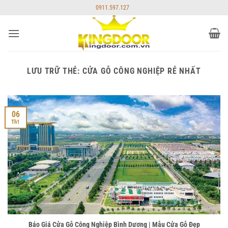
Bỏ
0911.597.127
qua
nội
dung
LƯU TRỮ THẺ:
CỬA GỖ CÔNG NGHIỆP RẺ NHẤT
06
Th1
Báo Giá Cửa Gỗ Công Nghiệp Bình Dương | Mẫu Cửa Gỗ Đẹp