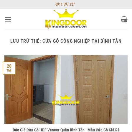
Bỏ
0911.597.127
qua
nội
dung
LƯU TRỮ THẺ:
CỬA GỖ CÔNG NGHIỆP TẠI BÌNH TÂN
20
Th8
Báo Giá Cửa Gỗ HDF Veneer Quận Bình Tân | Mẫu Cửa Gỗ Giá Rẻ