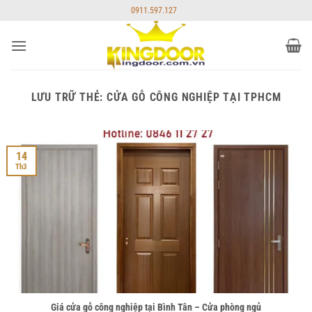
Bỏ
0911.597.127
qua
nội
dung
LƯU TRỮ THẺ:
CỬA GỖ CÔNG NGHIỆP TẠI TPHCM
14
Th3
Giá cửa gỗ công nghiệp tại Bình Tân – Cửa phòng ngủ