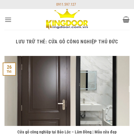
Bỏ
0911.597.127
qua
nội
dung
LƯU TRỮ THẺ:
CỬA GỖ CÔNG NGHIỆP THỦ ĐỨC
26
Th5
Cửa gỗ công nghiệp tại Bảo Lộc – Lâm Đồng | Mẫu cửa đẹp