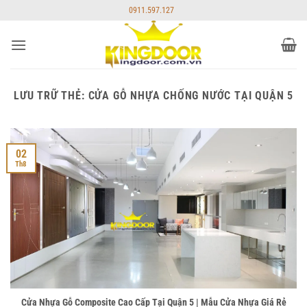
Bỏ
0911.597.127
qua
nội
dung
LƯU TRỮ THẺ:
CỬA GỖ NHỰA CHỐNG NƯỚC TẠI QUẬN 5
02
Th8
Cửa Nhựa Gỗ Composite Cao Cấp Tại Quận 5 | Mẫu Cửa Nhựa Giá Rẻ