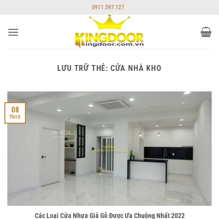
Bỏ
0911.597.127
qua
nội
dung
LƯU TRỮ THẺ:
CỬA NHÀ KHO
08
Th10
Các Loại Cửa Nhựa Giả Gỗ Được Ưa Chuộng Nhất 2022