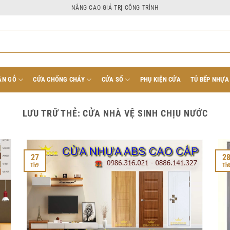
NÂNG CAO GIÁ TRỊ CÔNG TRÌNH
ÂN GỖ
CỬA CHỐNG CHÁY
CỬA SỔ
PHỤ KIỆN CỬA
TỦ BẾP NHỰA
LƯU TRỮ THẺ:
CỬA NHÀ VỆ SINH CHỊU NƯỚC
27
2
Th9
Th