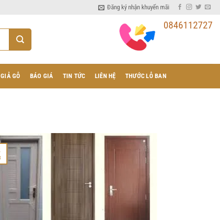
Đăng ký nhận khuyến mãi
0846112727
 GIẢ GỖ
BÁO GIÁ
TIN TỨC
LIÊN HỆ
THƯỚC LỖ BAN
8
8