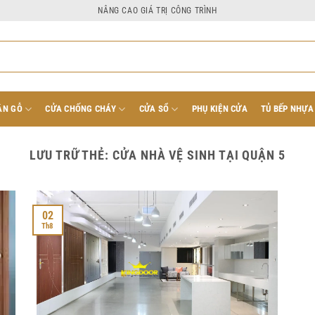
NÂNG CAO GIÁ TRỊ CÔNG TRÌNH
ÂN GỖ
CỬA CHỐNG CHÁY
CỬA SỔ
PHỤ KIỆN CỬA
TỦ BẾP NHỰA
LƯU TRỮ THẺ:
CỬA NHÀ VỆ SINH TẠI QUẬN 5
02
Th8