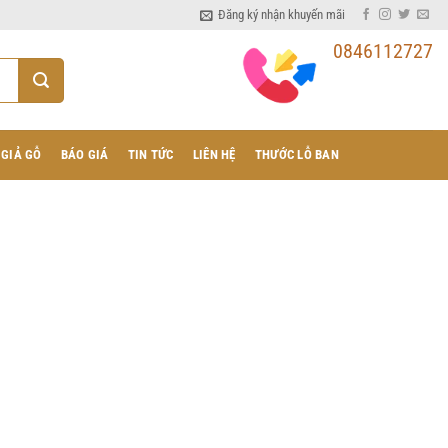
Đăng ký nhận khuyến mãi
0846112727
 GIẢ GỖ
BÁO GIÁ
TIN TỨC
LIÊN HỆ
THƯỚC LỖ BAN