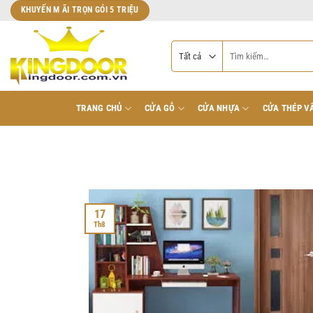
Bỏ
KHUYẾN M ÃI TRỌN GÓI 5 TRIỆU
qua
nội
Tìm
dung
kiếm:
TRANG CHỦ
CỬA GỖ
CỬA NHỰA
CỬA THÉP V
17
Th8