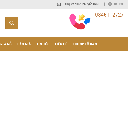
Đăng ký nhận khuyến mãi
0846112727
 GIẢ GỖ
BÁO GIÁ
TIN TỨC
LIÊN HỆ
THƯỚC LỖ BAN