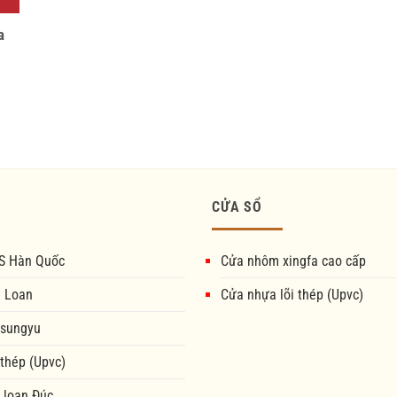
a
CỬA SỔ
S Hàn Quốc
Cửa nhôm xingfa cao cấp
i Loan
Cửa nhựa lõi thép (Upvc)
 sungyu
 thép (Upvc)
 loan Đúc