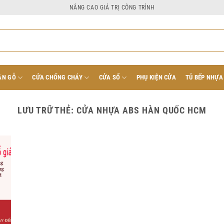
NÂNG CAO GIÁ TRỊ CÔNG TRÌNH
ÂN GỖ
CỬA CHỐNG CHÁY
CỬA SỔ
PHỤ KIỆN CỬA
TỦ BẾP NHỰA
LƯU TRỮ THẺ:
CỬA NHỰA ABS HÀN QUỐC HCM