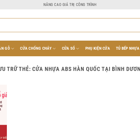
NÂNG CAO GIÁ TRỊ CÔNG TRÌNH
ÂN GỖ
CỬA CHỐNG CHÁY
CỬA SỔ
PHỤ KIỆN CỬA
TỦ BẾP NHỰA
ƯU TRỮ THẺ:
CỬA NHỰA ABS HÀN QUỐC TẠI BÌNH DƯƠ