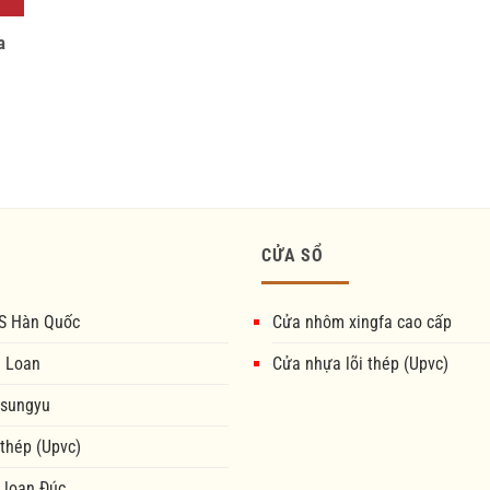
a
CỬA SỔ
S Hàn Quốc
Cửa nhôm xingfa cao cấp
i Loan
Cửa nhựa lõi thép (Upvc)
 sungyu
 thép (Upvc)
 loan Đúc