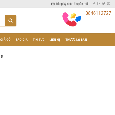
Đăng ký nhận khuyến mãi
0846112727
 GIẢ GỖ
BÁO GIÁ
TIN TỨC
LIÊN HỆ
THƯỚC LỖ BAN
NG