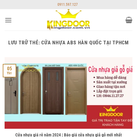
Bỏ
0911.597.127
qua
nội
dung
LƯU TRỮ THẺ:
CỬA NHỰA ABS HÀN QUỐC TẠI TPHCM
05
Th1
Cửa nhựa giá rẻ năm 2024 | Báo giá cửa nhựa giả gỗ mới nhất