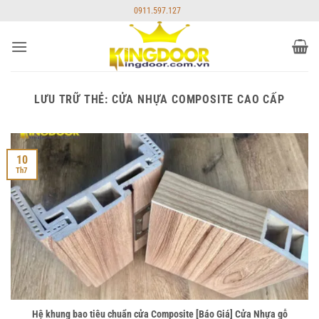
Bỏ
0911.597.127
qua
nội
dung
LƯU TRỮ THẺ:
CỬA NHỰA COMPOSITE CAO CẤP
10
Th7
Hệ khung bao tiêu chuẩn cửa Composite [Báo Giá] Cửa Nhựa gỗ