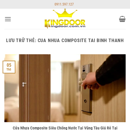
Bỏ
0911.597.127
qua
nội
dung
LƯU TRỮ THẺ:
CUA NHUA COMPOSITE TAI BINH THANH
05
Th5
Cửa Nhựa Composite Siêu Chống Nước Tại Vũng Tàu Giá Rẻ Tại