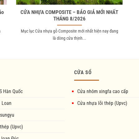
áo
CỬA NHỰA COMPOSITE – BÁO GIÁ MỚI NHẤT
THÁNG 8/2026
à
Mục lục Cửa nhựa gỗ Composite mới nhất hiện nay đang
là dòng cửa thịnh...
CỬA SỔ
S Hàn Quốc
Cửa nhôm xingfa cao cấp
i Loan
Cửa nhựa lõi thép (Upvc)
 sungyu
 thép (Upvc)
 loan Đúc