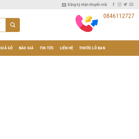
Đăng ký nhận khuyến mãi
0846112727
 GIẢ GỖ
BÁO GIÁ
TIN TỨC
LIÊN HỆ
THƯỚC LỖ BAN