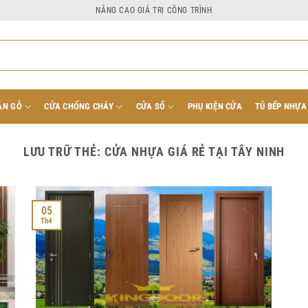
NÂNG CAO GIÁ TRỊ CÔNG TRÌNH
ÂN GỖ
CỬA CHỐNG CHÁY
CỬA SỔ
PHỤ KIỆN CỬA
TỦ BẾP NHỰA
LƯU TRỮ THẺ:
CỬA NHỰA GIÁ RẺ TẠI TÂY NINH
05
Th4