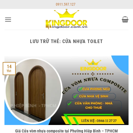
Bỏ
0911.597.127
qua
nội
dung
LƯU TRỮ THẺ:
CỬA NHỰA TOILET
14
Th1
Giá Cửa vòm nhựa composite tại Phường Hiệp Bình – TPHCM