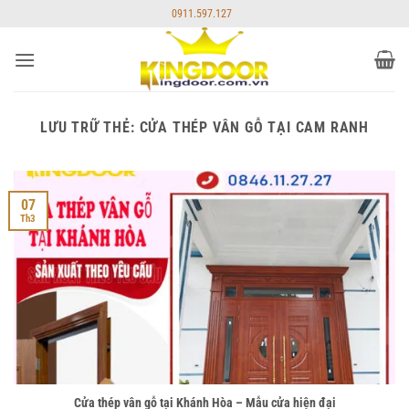
Bỏ
0911.597.127
qua
nội
dung
LƯU TRỮ THẺ:
CỬA THÉP VÂN GỖ TẠI CAM RANH
07
Th3
Cửa thép vân gỗ tại Khánh Hòa – Mẫu cửa hiện đại